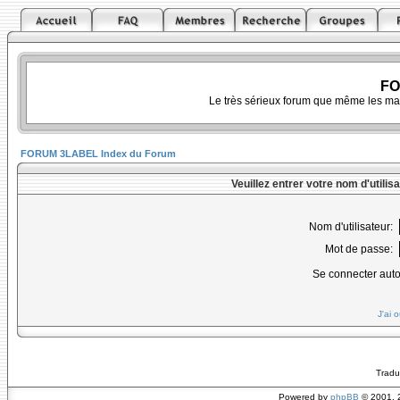
FO
Le très sérieux forum que même les ma
FORUM 3LABEL Index du Forum
Veuillez entrer votre nom d'utili
Nom d'utilisateur:
Mot de passe:
Se connecter aut
J'ai 
Tradu
Powered by
phpBB
© 2001, 