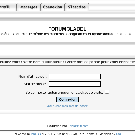
FORUM 3LABEL
ès sérieux forum que même les martiens spongiformes et hypocondriaques nous env
euillez entrer votre nom d'utilisateur et votre mot de passe pour vous connecte
Nom d'utilisateur:
Mot de passe:
Se connecter automatiquement à chaque visite:
J'ai oublié mon mot de passe
Traduction par :
phpBB-fr.com
Powered by
phpBB
© 2001, 2005 phpBB Group :: Theme & Graphics by
Daz