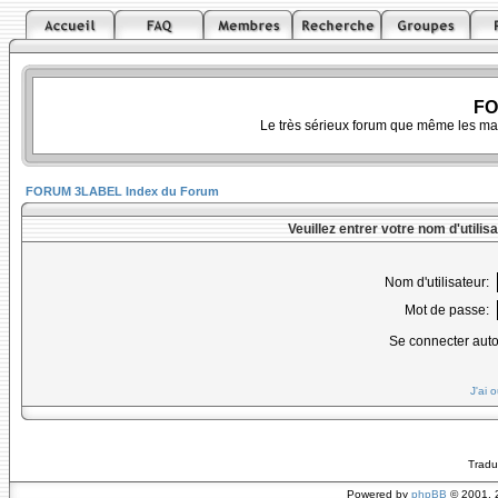
FO
Le très sérieux forum que même les ma
FORUM 3LABEL Index du Forum
Veuillez entrer votre nom d'utili
Nom d'utilisateur:
Mot de passe:
Se connecter aut
J'ai 
Tradu
Powered by
phpBB
© 2001, 