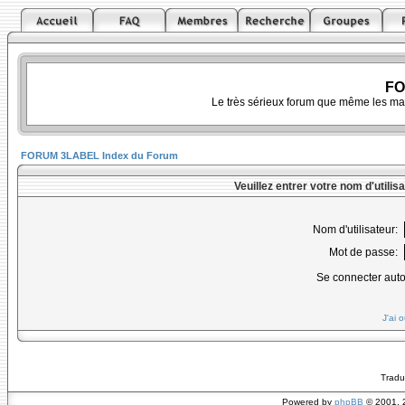
FO
Le très sérieux forum que même les ma
FORUM 3LABEL Index du Forum
Veuillez entrer votre nom d'utili
Nom d'utilisateur:
Mot de passe:
Se connecter aut
J'ai 
Tradu
Powered by
phpBB
© 2001, 