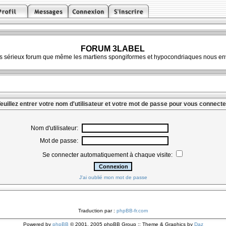
FORUM 3LABEL
ès sérieux forum que même les martiens spongiformes et hypocondriaques nous env
euillez entrer votre nom d'utilisateur et votre mot de passe pour vous connecte
Nom d'utilisateur:
Mot de passe:
Se connecter automatiquement à chaque visite:
J'ai oublié mon mot de passe
Traduction par :
phpBB-fr.com
Powered by
phpBB
© 2001, 2005 phpBB Group :: Theme & Graphics by
Daz