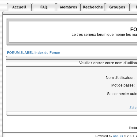
FO
Le très sérieux forum que même les ma
FORUM 3LABEL Index du Forum
Veuillez entrer votre nom d'utili
Nom d'utilisateur:
Mot de passe:
Se connecter aut
J'ai 
Tradu
Powered by
phpBB
© 2001, 