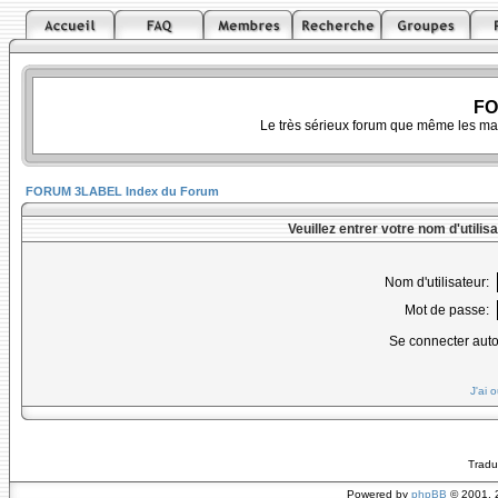
FO
Le très sérieux forum que même les ma
FORUM 3LABEL Index du Forum
Veuillez entrer votre nom d'utili
Nom d'utilisateur:
Mot de passe:
Se connecter aut
J'ai 
Tradu
Powered by
phpBB
© 2001, 