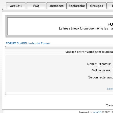
FO
Le très sérieux forum que même les ma
FORUM 3LABEL Index du Forum
Veuillez entrer votre nom d'utili
Nom d'utilisateur:
Mot de passe:
Se connecter aut
J'ai 
Tradu
Powered by
phpBB
© 2001, 