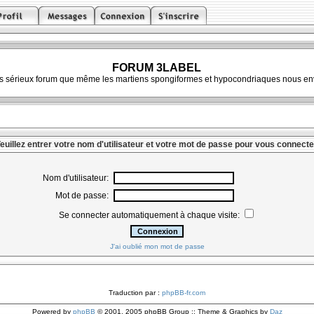
FORUM 3LABEL
ès sérieux forum que même les martiens spongiformes et hypocondriaques nous env
euillez entrer votre nom d'utilisateur et votre mot de passe pour vous connecte
Nom d'utilisateur:
Mot de passe:
Se connecter automatiquement à chaque visite:
J'ai oublié mon mot de passe
Traduction par :
phpBB-fr.com
Powered by
phpBB
© 2001, 2005 phpBB Group :: Theme & Graphics by
Daz