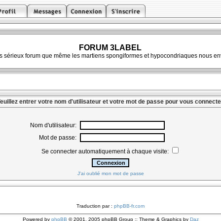
FORUM 3LABEL
ès sérieux forum que même les martiens spongiformes et hypocondriaques nous env
euillez entrer votre nom d'utilisateur et votre mot de passe pour vous connecte
Nom d'utilisateur:
Mot de passe:
Se connecter automatiquement à chaque visite:
J'ai oublié mon mot de passe
Traduction par :
phpBB-fr.com
Powered by
phpBB
© 2001, 2005 phpBB Group :: Theme & Graphics by
Daz