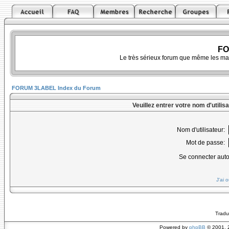
FO
Le très sérieux forum que même les ma
FORUM 3LABEL Index du Forum
Veuillez entrer votre nom d'utili
Nom d'utilisateur:
Mot de passe:
Se connecter aut
J'ai 
Tradu
Powered by
phpBB
© 2001, 