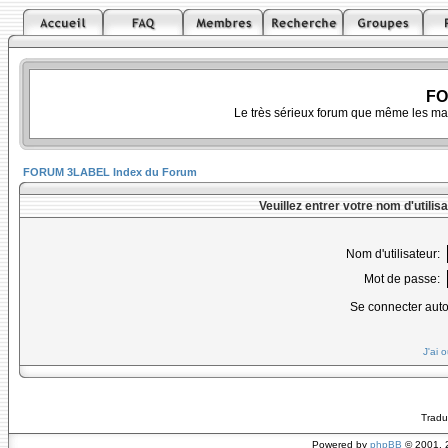
FO
Le très sérieux forum que même les ma
FORUM 3LABEL Index du Forum
Veuillez entrer votre nom d'utili
Nom d'utilisateur:
Mot de passe:
Se connecter aut
J'ai 
Tradu
Powered by
phpBB
© 2001, 