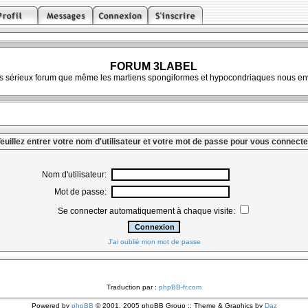
FORUM 3LABEL
ès sérieux forum que même les martiens spongiformes et hypocondriaques nous env
euillez entrer votre nom d'utilisateur et votre mot de passe pour vous connecte
Nom d'utilisateur:
Mot de passe:
Se connecter automatiquement à chaque visite:
J'ai oublié mon mot de passe
Traduction par :
phpBB-fr.com
Powered by
phpBB
© 2001, 2005 phpBB Group :: Theme & Graphics by
Daz