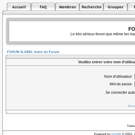
FO
Le très sérieux forum que même les ma
FORUM 3LABEL Index du Forum
Veuillez entrer votre nom d'utili
Nom d'utilisateur:
Mot de passe:
Se connecter aut
J'ai 
Tradu
Powered by
phpBB
© 2001, 