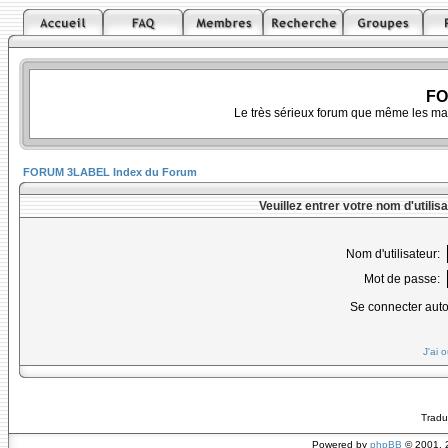
FO
Le très sérieux forum que même les ma
FORUM 3LABEL Index du Forum
Veuillez entrer votre nom d'utili
Nom d'utilisateur:
Mot de passe:
Se connecter aut
J'ai 
Tradu
Powered by
phpBB
© 2001, 