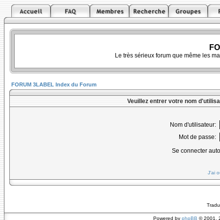
FO
Le très sérieux forum que même les ma
FORUM 3LABEL Index du Forum
Veuillez entrer votre nom d'utili
Nom d'utilisateur:
Mot de passe:
Se connecter aut
J'ai 
Tradu
Powered by
phpBB
© 2001, 