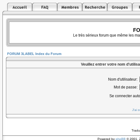
FO
Le très sérieux forum que même les ma
FORUM 3LABEL Index du Forum
Veuillez entrer votre nom d'utili
Nom d'utilisateur:
Mot de passe:
Se connecter aut
J'ai 
Tradu
Powered by
phpBB
© 2001, 