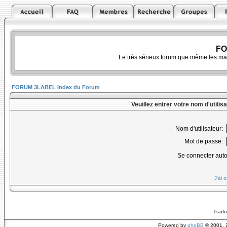
FO
Le très sérieux forum que même les ma
FORUM 3LABEL Index du Forum
Veuillez entrer votre nom d'utili
Nom d'utilisateur:
Mot de passe:
Se connecter aut
J'ai 
Tradu
Powered by
phpBB
© 2001, 