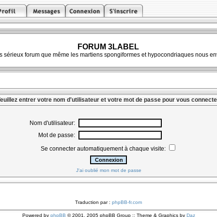
FORUM 3LABEL
ès sérieux forum que même les martiens spongiformes et hypocondriaques nous env
euillez entrer votre nom d'utilisateur et votre mot de passe pour vous connecte
Nom d'utilisateur:
Mot de passe:
Se connecter automatiquement à chaque visite:
J'ai oublié mon mot de passe
Traduction par :
phpBB-fr.com
Powered by
phpBB
© 2001, 2005 phpBB Group :: Theme & Graphics by
Daz