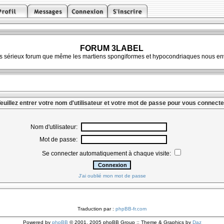
FORUM 3LABEL
ès sérieux forum que même les martiens spongiformes et hypocondriaques nous env
euillez entrer votre nom d'utilisateur et votre mot de passe pour vous connecte
Nom d'utilisateur:
Mot de passe:
Se connecter automatiquement à chaque visite:
J'ai oublié mon mot de passe
Traduction par :
phpBB-fr.com
Powered by
phpBB
© 2001, 2005 phpBB Group :: Theme & Graphics by
Daz