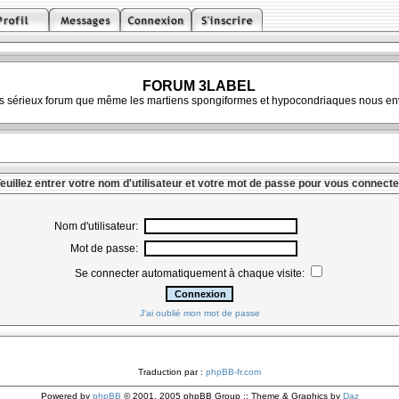
FORUM 3LABEL
ès sérieux forum que même les martiens spongiformes et hypocondriaques nous env
euillez entrer votre nom d'utilisateur et votre mot de passe pour vous connecte
Nom d'utilisateur:
Mot de passe:
Se connecter automatiquement à chaque visite:
J'ai oublié mon mot de passe
Traduction par :
phpBB-fr.com
Powered by
phpBB
© 2001, 2005 phpBB Group :: Theme & Graphics by
Daz