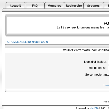
FO
Le très sérieux forum que même les ma
FORUM 3LABEL Index du Forum
Veuillez entrer votre nom d'utili
Nom d'utilisateur:
Mot de passe:
Se connecter aut
J'ai 
Tradu
Powered by
phpBB
© 2001, 