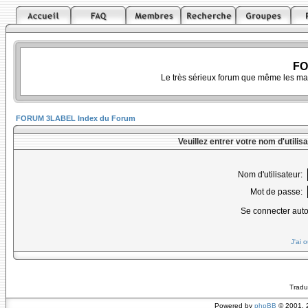
FO
Le très sérieux forum que même les ma
FORUM 3LABEL Index du Forum
Veuillez entrer votre nom d'utili
Nom d'utilisateur:
Mot de passe:
Se connecter aut
J'ai 
Tradu
Powered by
phpBB
© 2001, 