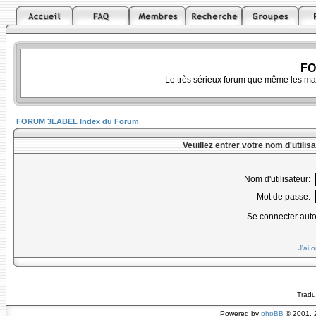
FO
Le très sérieux forum que même les ma
FORUM 3LABEL Index du Forum
Veuillez entrer votre nom d'utili
Nom d'utilisateur:
Mot de passe:
Se connecter aut
J'ai 
Tradu
Powered by
phpBB
© 2001, 