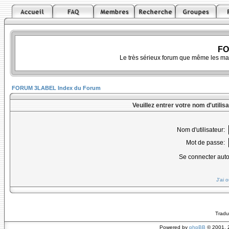
FO
Le très sérieux forum que même les ma
FORUM 3LABEL Index du Forum
Veuillez entrer votre nom d'utili
Nom d'utilisateur:
Mot de passe:
Se connecter aut
J'ai 
Tradu
Powered by
phpBB
© 2001, 