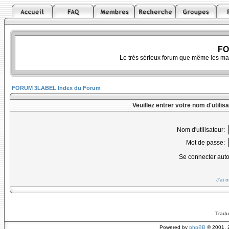
FO
Le très sérieux forum que même les ma
FORUM 3LABEL Index du Forum
Veuillez entrer votre nom d'utili
Nom d'utilisateur:
Mot de passe:
Se connecter aut
J'ai 
Tradu
Powered by
phpBB
© 2001, 