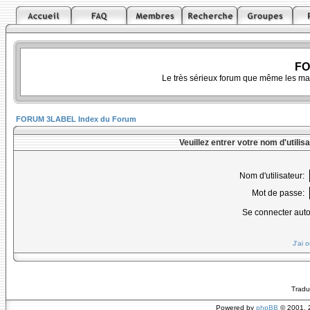
FO
Le très sérieux forum que même les ma
FORUM 3LABEL Index du Forum
Veuillez entrer votre nom d'utili
Nom d'utilisateur:
Mot de passe:
Se connecter aut
J'ai 
Tradu
Powered by
phpBB
© 2001, 