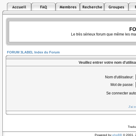
FO
Le très sérieux forum que même les ma
FORUM 3LABEL Index du Forum
Veuillez entrer votre nom d'utili
Nom d'utilisateur:
Mot de passe:
Se connecter aut
J'ai 
Tradu
Powered by
phpBB
© 2001, 