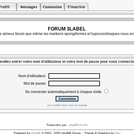
FORUM 3LABEL
ès sérieux forum que même les martiens spongiformes et hypocondriaques nous env
euillez entrer votre nom d'utilisateur et votre mot de passe pour vous connecte
Nom d'utilisateur:
Mot de passe:
Se connecter automatiquement à chaque visite:
J'ai oublié mon mot de passe
Traduction par :
phpBB-fr.com
Powered by
phpBB
© 2001, 2005 phpBB Group :: Theme & Graphics by
Daz