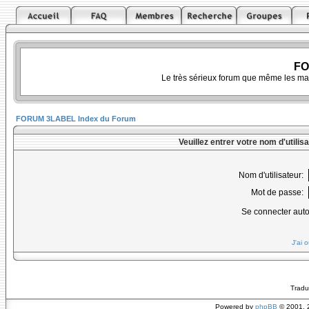
FO
Le très sérieux forum que même les ma
FORUM 3LABEL Index du Forum
Veuillez entrer votre nom d'utili
Nom d'utilisateur:
Mot de passe:
Se connecter aut
J'ai 
Tradu
Powered by
phpBB
© 2001, 