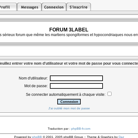
FORUM 3LABEL
ès sérieux forum que même les martiens spongiformes et hypocondriaques nous env
euillez entrer votre nom d'utilisateur et votre mot de passe pour vous connecte
Nom d'utilisateur:
Mot de passe:
Se connecter automatiquement à chaque visite:
J'ai oublié mon mot de passe
Traduction par :
phpBB-fr.com
Powered by
phpBB
© 2001, 2005 phpBB Group :: Theme & Graphics by
Daz