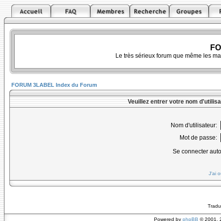
FO
Le très sérieux forum que même les ma
FORUM 3LABEL Index du Forum
Veuillez entrer votre nom d'utili
Nom d'utilisateur:
Mot de passe:
Se connecter aut
J'ai 
Tradu
Powered by
phpBB
© 2001, 