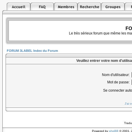
FO
Le très sérieux forum que même les ma
FORUM 3LABEL Index du Forum
Veuillez entrer votre nom d'utili
Nom d'utilisateur:
Mot de passe:
Se connecter aut
J'ai 
Tradu
Powered by
phpBB
© 2001, 