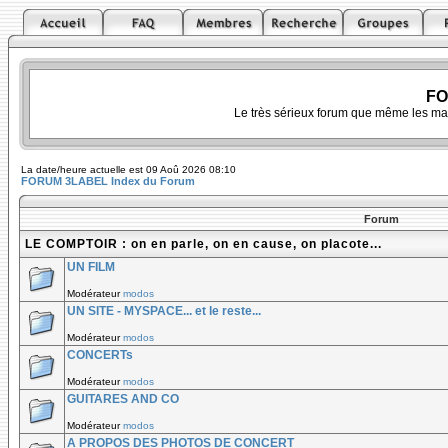
FO
Le très sérieux forum que même les ma
La date/heure actuelle est 09 Aoû 2026 08:10
FORUM 3LABEL Index du Forum
Forum
LE COMPTOIR : on en parle, on en cause, on placote...
UN FILM
Modérateur
modos
UN SITE - MYSPACE... et le reste...
Modérateur
modos
CONCERTs
Modérateur
modos
GUITARES AND CO
Modérateur
modos
A PROPOS DES PHOTOS DE CONCERT