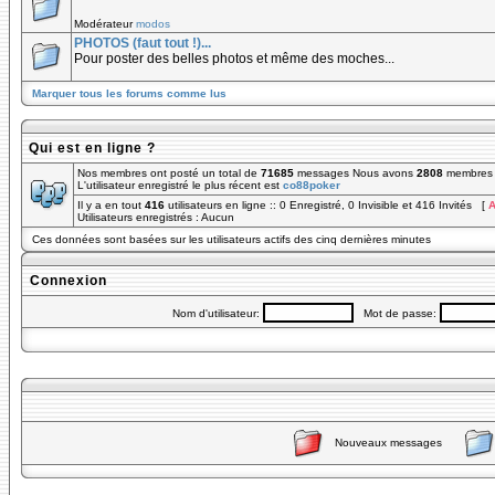
Modérateur
modos
PHOTOS (faut tout !)...
Pour poster des belles photos et même des moches...
Marquer tous les forums comme lus
Qui est en ligne ?
Nos membres ont posté un total de
71685
messages Nous avons
2808
membres e
L'utilisateur enregistré le plus récent est
co88poker
Il y a en tout
416
utilisateurs en ligne :: 0 Enregistré, 0 Invisible et 416 Invités [
A
Utilisateurs enregistrés : Aucun
Ces données sont basées sur les utilisateurs actifs des cinq dernières minutes
Connexion
Nom d'utilisateur:
Mot de passe:
Nouveaux messages