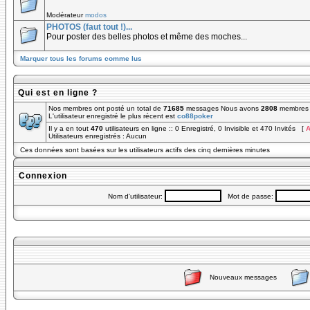
Modérateur
modos
PHOTOS (faut tout !)...
Pour poster des belles photos et même des moches...
Marquer tous les forums comme lus
Qui est en ligne ?
Nos membres ont posté un total de
71685
messages Nous avons
2808
membres e
L'utilisateur enregistré le plus récent est
co88poker
Il y a en tout
470
utilisateurs en ligne :: 0 Enregistré, 0 Invisible et 470 Invités [
A
Utilisateurs enregistrés : Aucun
Ces données sont basées sur les utilisateurs actifs des cinq dernières minutes
Connexion
Nom d'utilisateur:
Mot de passe:
Nouveaux messages