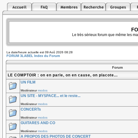
FO
Le très sérieux forum que même les ma
La date/heure actuelle est 09 Aoû 2026 08:28
FORUM 3LABEL Index du Forum
Forum
LE COMPTOIR : on en parle, on en cause, on placote...
UN FILM
Modérateur
modos
UN SITE - MYSPACE... et le reste...
Modérateur
modos
CONCERTs
Modérateur
modos
GUITARES AND CO
Modérateur
modos
A PROPOS DES PHOTOS DE CONCERT