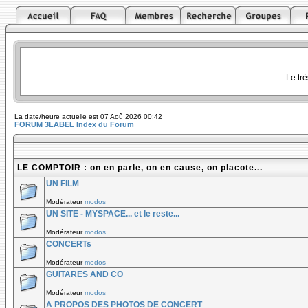
Le tr
La date/heure actuelle est 07 Aoû 2026 00:42
FORUM 3LABEL Index du Forum
LE COMPTOIR : on en parle, on en cause, on placote...
UN FILM
Modérateur
modos
UN SITE - MYSPACE... et le reste...
Modérateur
modos
CONCERTs
Modérateur
modos
GUITARES AND CO
Modérateur
modos
A PROPOS DES PHOTOS DE CONCERT