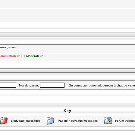
nregistrés
dministrateur
] [
Modérateur
]
Mot de passe:
Se connecter automatiquement à chaque visit
Key
Nouveaux messages
Pas de nouveaux messages
Forum Verrouil