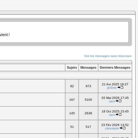
ient !
Voir les messages sans réponses
Sujets
Messages
Derniers Messages
21 Avr 2025 18:27
82
973
jérôme
02 Mai 2026 17:45
167
5100
sam
18 Oct 2025 15:45
145
2638
sam
23 Fév 2026 13:52
51
517
ciboulette