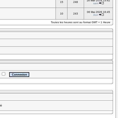
16 Mar 2016 15:42
15
248
sam
06 Mai 2026 16:45
10
243
Ann
Toutes les heures sont au format GMT + 1 Heure
e
lé