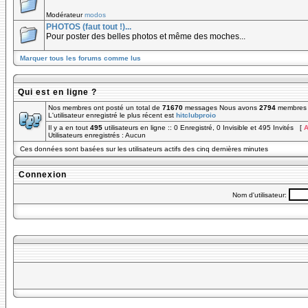
Modérateur
modos
PHOTOS (faut tout !)...
Pour poster des belles photos et même des moches...
Marquer tous les forums comme lus
Qui est en ligne ?
Nos membres ont posté un total de
71670
messages Nous avons
2794
membres e
L'utilisateur enregistré le plus récent est
hitclubproio
Il y a en tout
495
utilisateurs en ligne :: 0 Enregistré, 0 Invisible et 495 Invités [
A
Utilisateurs enregistrés : Aucun
Ces données sont basées sur les utilisateurs actifs des cinq dernières minutes
Connexion
Nom d'utilisateur: