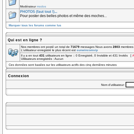
Modérateur
modos
PHOTOS (faut tout !)...
Pour poster des belles photos et même des moches...
Marquer tous les forums comme lus
Qui est en ligne ?
Nos membres ont posté un total de
71679
messages Nous avons
2803
membres e
L'utilisateur enregistré le plus récent est
sunwincomvip
Il y a en tout
431
utilisateurs en ligne :: 0 Enregistré, 0 Invisible et 431 Invités [
A
Utilisateurs enregistrés : Aucun
Ces données sont basées sur les utilisateurs actifs des cinq dernières minutes
Connexion
Nom d'utilisateur: