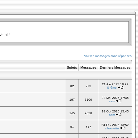
ient !
Voir les messages sans réponses
Sujets
Messages
Derniers Messages
21 Avr 2025 18:27
82
973
jérôme
02 Mai 2026 17:45
167
5100
sam
18 Oct 2025 15:45
145
2638
sam
23 Fév 2026 13:52
51
517
ciboulette