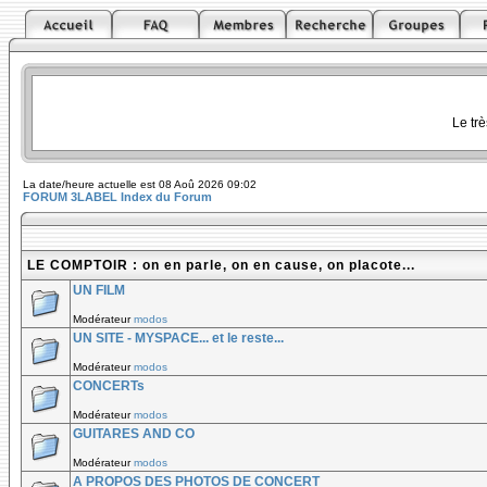
Le tr
La date/heure actuelle est 08 Aoû 2026 09:02
FORUM 3LABEL Index du Forum
LE COMPTOIR : on en parle, on en cause, on placote...
UN FILM
Modérateur
modos
UN SITE - MYSPACE... et le reste...
Modérateur
modos
CONCERTs
Modérateur
modos
GUITARES AND CO
Modérateur
modos
A PROPOS DES PHOTOS DE CONCERT