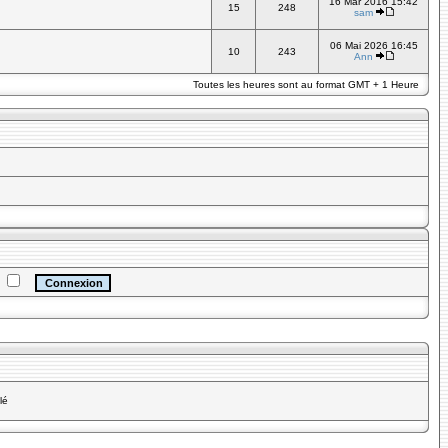
16 Mar 2016 15:42
15
248
sam
06 Mai 2026 16:45
10
243
Ann
Toutes les heures sont au format GMT + 1 Heure
e
lé