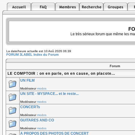
FO
Le très sérieux forum que même les ma
La date/heure actuelle est 10 Aoû 2026 06:39
FORUM 3LABEL Index du Forum
Forum
LE COMPTOIR : on en parle, on en cause, on placote...
UN FILM
Modérateur
modos
UN SITE - MYSPACE... et le reste...
Modérateur
modos
CONCERTs
Modérateur
modos
GUITARES AND CO
Modérateur
modos
A PROPOS DES PHOTOS DE CONCERT