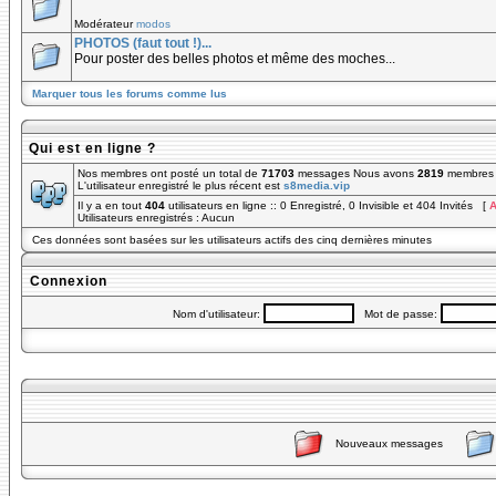
Modérateur
modos
PHOTOS (faut tout !)...
Pour poster des belles photos et même des moches...
Marquer tous les forums comme lus
Qui est en ligne ?
Nos membres ont posté un total de
71703
messages Nous avons
2819
membres e
L'utilisateur enregistré le plus récent est
s8media.vip
Il y a en tout
404
utilisateurs en ligne :: 0 Enregistré, 0 Invisible et 404 Invités [
A
Utilisateurs enregistrés : Aucun
Ces données sont basées sur les utilisateurs actifs des cinq dernières minutes
Connexion
Nom d'utilisateur:
Mot de passe:
Nouveaux messages