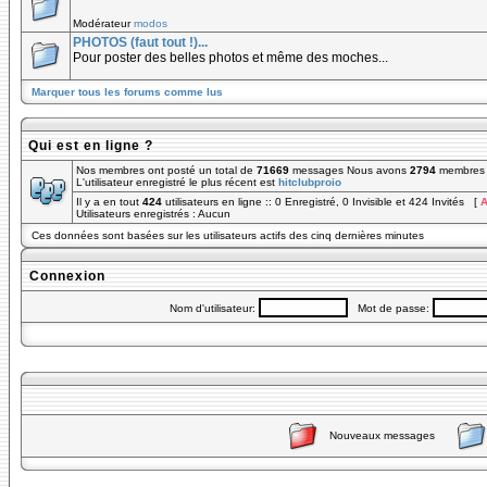
Modérateur
modos
PHOTOS (faut tout !)...
Pour poster des belles photos et même des moches...
Marquer tous les forums comme lus
Qui est en ligne ?
Nos membres ont posté un total de
71669
messages Nous avons
2794
membres e
L'utilisateur enregistré le plus récent est
hitclubproio
Il y a en tout
424
utilisateurs en ligne :: 0 Enregistré, 0 Invisible et 424 Invités [
A
Utilisateurs enregistrés : Aucun
Ces données sont basées sur les utilisateurs actifs des cinq dernières minutes
Connexion
Nom d'utilisateur:
Mot de passe:
Nouveaux messages