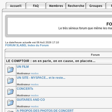
FO
Le très sérieux forum que même les ma
La date/heure actuelle est 06 Aoû 2026 17:10
FORUM 3LABEL Index du Forum
Forum
LE COMPTOIR : on en parle, on en cause, on placote...
UN FILM
Modérateur
modos
UN SITE - MYSPACE... et le reste...
Modérateur
modos
CONCERTs
Modérateur
modos
GUITARES AND CO
Modérateur
modos
A PROPOS DES PHOTOS DE CONCERT