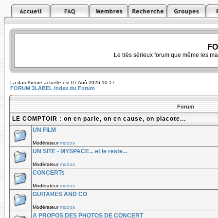
FO
Le très sérieux forum que même les ma
La date/heure actuelle est 07 Aoû 2026 10:17
FORUM 3LABEL Index du Forum
Forum
LE COMPTOIR : on en parle, on en cause, on placote...
UN FILM
Modérateur
modos
UN SITE - MYSPACE... et le reste...
Modérateur
modos
CONCERTs
Modérateur
modos
GUITARES AND CO
Modérateur
modos
A PROPOS DES PHOTOS DE CONCERT