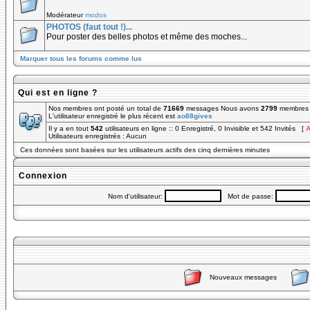
Modérateur
modos
PHOTOS (faut tout !)...
Pour poster des belles photos et même des moches...
Marquer tous les forums comme lus
Qui est en ligne ?
Nos membres ont posté un total de
71669
messages Nous avons
2799
membres e
L'utilisateur enregistré le plus récent est
ao88gives
Il y a en tout
542
utilisateurs en ligne :: 0 Enregistré, 0 Invisible et 542 Invités [
A
Utilisateurs enregistrés : Aucun
Ces données sont basées sur les utilisateurs actifs des cinq dernières minutes
Connexion
Nom d'utilisateur:
Mot de passe:
Nouveaux messages