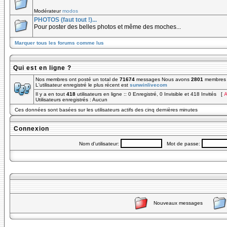
Modérateur
modos
PHOTOS (faut tout !)...
Pour poster des belles photos et même des moches...
Marquer tous les forums comme lus
Qui est en ligne ?
Nos membres ont posté un total de
71674
messages Nous avons
2801
membres e
L'utilisateur enregistré le plus récent est
sunwinlivecom
Il y a en tout
418
utilisateurs en ligne :: 0 Enregistré, 0 Invisible et 418 Invités [
A
Utilisateurs enregistrés : Aucun
Ces données sont basées sur les utilisateurs actifs des cinq dernières minutes
Connexion
Nom d'utilisateur:
Mot de passe:
Nouveaux messages