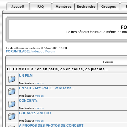
FO
Le très sérieux forum que même les ma
La date/heure actuelle est 07 Aoû 2026 15:38
FORUM 3LABEL Index du Forum
Forum
LE COMPTOIR : on en parle, on en cause, on placote...
UN FILM
Modérateur
modos
UN SITE - MYSPACE... et le reste...
Modérateur
modos
CONCERTs
Modérateur
modos
GUITARES AND CO
Modérateur
modos
A PROPOS DES PHOTOS DE CONCERT