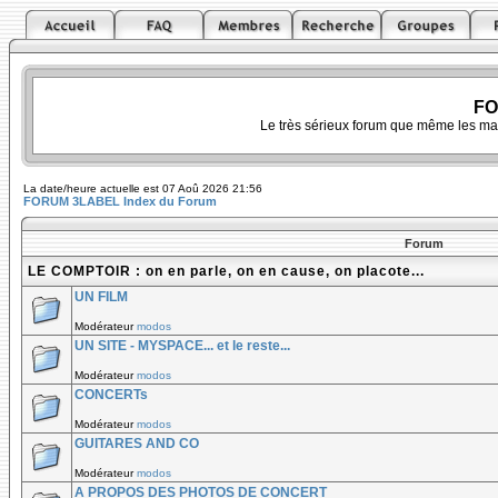
FO
Le très sérieux forum que même les ma
La date/heure actuelle est 07 Aoû 2026 21:56
FORUM 3LABEL Index du Forum
Forum
LE COMPTOIR : on en parle, on en cause, on placote...
UN FILM
Modérateur
modos
UN SITE - MYSPACE... et le reste...
Modérateur
modos
CONCERTs
Modérateur
modos
GUITARES AND CO
Modérateur
modos
A PROPOS DES PHOTOS DE CONCERT