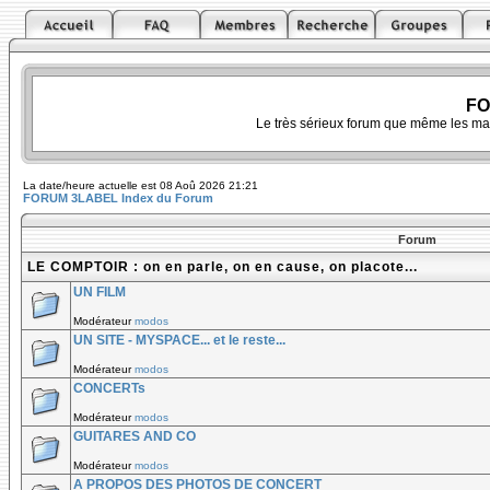
FO
Le très sérieux forum que même les ma
La date/heure actuelle est 08 Aoû 2026 21:21
FORUM 3LABEL Index du Forum
Forum
LE COMPTOIR : on en parle, on en cause, on placote...
UN FILM
Modérateur
modos
UN SITE - MYSPACE... et le reste...
Modérateur
modos
CONCERTs
Modérateur
modos
GUITARES AND CO
Modérateur
modos
A PROPOS DES PHOTOS DE CONCERT