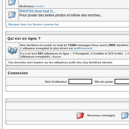
Modérateur
modos
PHOTOS (faut tout !)...
Pour poster des belles photos et même des moches...
Marquer tous les forums comme lus
Qui est en ligne ?
Nos membres ont posté un total de
71684
messages Nous avons
2805
membres e
L'utilisateur enregistré le plus récent est
qs88vmcom1
Il y a en tout
523
utilisateurs en ligne :: 0 Enregistré, 0 Invisible et 523 Invités [
A
Utilisateurs enregistrés : Aucun
Ces données sont basées sur les utilisateurs actifs des cinq dernières minutes
Connexion
Nom d'utilisateur:
Mot de passe:
Nouveaux messages