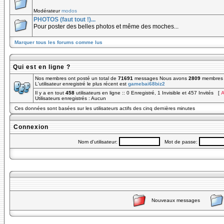
Modérateur
modos
PHOTOS (faut tout !)...
Pour poster des belles photos et même des moches...
Marquer tous les forums comme lus
Qui est en ligne ?
Nos membres ont posté un total de
71691
messages Nous avons
2809
membres e
L'utilisateur enregistré le plus récent est
gamebai68biz2
Il y a en tout
458
utilisateurs en ligne :: 0 Enregistré, 1 Invisible et 457 Invités [
A
Utilisateurs enregistrés : Aucun
Ces données sont basées sur les utilisateurs actifs des cinq dernières minutes
Connexion
Nom d'utilisateur:
Mot de passe:
Nouveaux messages