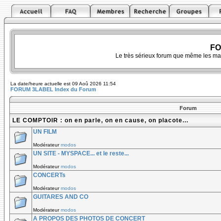
FO
Le très sérieux forum que même les ma
La date/heure actuelle est 09 Aoû 2026 11:54
FORUM 3LABEL Index du Forum
Forum
LE COMPTOIR : on en parle, on en cause, on placote...
UN FILM
Modérateur
modos
UN SITE - MYSPACE... et le reste...
Modérateur
modos
CONCERTs
Modérateur
modos
GUITARES AND CO
Modérateur
modos
A PROPOS DES PHOTOS DE CONCERT