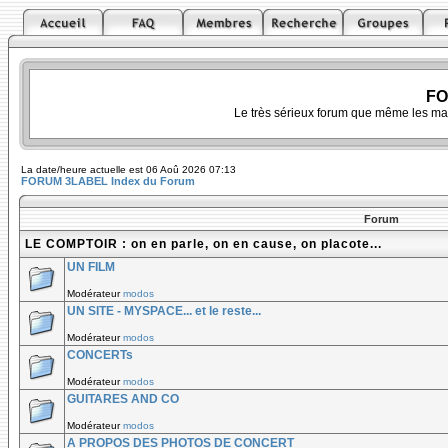
FO
Le très sérieux forum que même les ma
La date/heure actuelle est 06 Aoû 2026 07:13
FORUM 3LABEL Index du Forum
Forum
LE COMPTOIR : on en parle, on en cause, on placote...
UN FILM
Modérateur
modos
UN SITE - MYSPACE... et le reste...
Modérateur
modos
CONCERTs
Modérateur
modos
GUITARES AND CO
Modérateur
modos
A PROPOS DES PHOTOS DE CONCERT