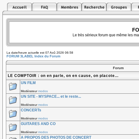
FO
Le très sérieux forum que même les ma
La date/heure actuelle est 07 Aoû 2026 06:58
FORUM 3LABEL Index du Forum
Forum
LE COMPTOIR : on en parle, on en cause, on placote...
UN FILM
Modérateur
modos
UN SITE - MYSPACE... et le reste...
Modérateur
modos
CONCERTs
Modérateur
modos
GUITARES AND CO
Modérateur
modos
A PROPOS DES PHOTOS DE CONCERT