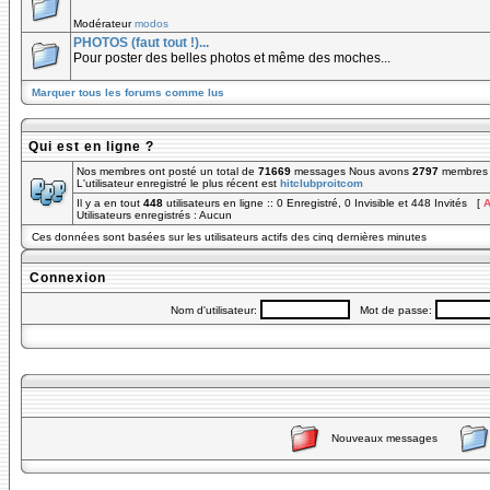
Modérateur
modos
PHOTOS (faut tout !)...
Pour poster des belles photos et même des moches...
Marquer tous les forums comme lus
Qui est en ligne ?
Nos membres ont posté un total de
71669
messages Nous avons
2797
membres e
L'utilisateur enregistré le plus récent est
hitclubproitcom
Il y a en tout
448
utilisateurs en ligne :: 0 Enregistré, 0 Invisible et 448 Invités [
A
Utilisateurs enregistrés : Aucun
Ces données sont basées sur les utilisateurs actifs des cinq dernières minutes
Connexion
Nom d'utilisateur:
Mot de passe:
Nouveaux messages