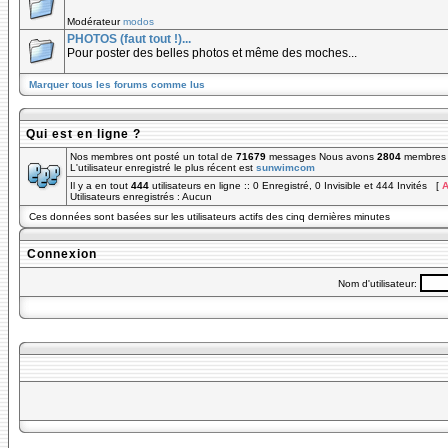
Modérateur
modos
PHOTOS (faut tout !)...
Pour poster des belles photos et même des moches...
Marquer tous les forums comme lus
Qui est en ligne ?
Nos membres ont posté un total de
71679
messages Nous avons
2804
membres e
L'utilisateur enregistré le plus récent est
sunwimcom
Il y a en tout
444
utilisateurs en ligne :: 0 Enregistré, 0 Invisible et 444 Invités [
A
Utilisateurs enregistrés : Aucun
Ces données sont basées sur les utilisateurs actifs des cinq dernières minutes
Connexion
Nom d'utilisateur: