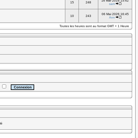
16 Mar 2016 15:42
15
248
sam
06 Mai 2026 16:45
10
243
Ann
Toutes les heures sont au format GMT + 1 Heure
e
lé