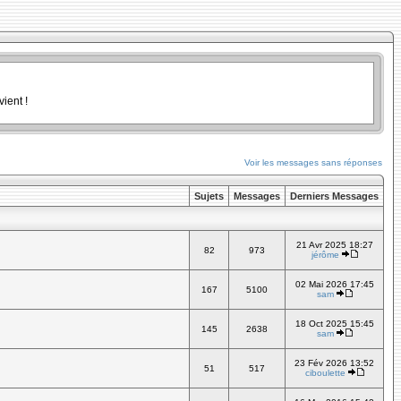
ient !
Voir les messages sans réponses
Sujets
Messages
Derniers Messages
21 Avr 2025 18:27
82
973
jérôme
02 Mai 2026 17:45
167
5100
sam
18 Oct 2025 15:45
145
2638
sam
23 Fév 2026 13:52
51
517
ciboulette