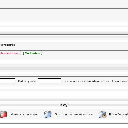
nregistrés
dministrateur
] [
Modérateur
]
Mot de passe:
Se connecter automatiquement à chaque visit
Key
Nouveaux messages
Pas de nouveaux messages
Forum Verrouil