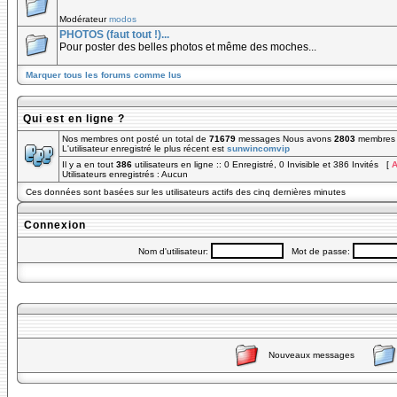
Modérateur
modos
PHOTOS (faut tout !)...
Pour poster des belles photos et même des moches...
Marquer tous les forums comme lus
Qui est en ligne ?
Nos membres ont posté un total de
71679
messages Nous avons
2803
membres e
L'utilisateur enregistré le plus récent est
sunwincomvip
Il y a en tout
386
utilisateurs en ligne :: 0 Enregistré, 0 Invisible et 386 Invités [
A
Utilisateurs enregistrés : Aucun
Ces données sont basées sur les utilisateurs actifs des cinq dernières minutes
Connexion
Nom d'utilisateur:
Mot de passe:
Nouveaux messages