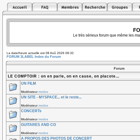
FO
Le très sérieux forum que même les ma
La date/heure actuelle est 08 Aoû 2026 08:32
FORUM 3LABEL Index du Forum
Forum
LE COMPTOIR : on en parle, on en cause, on placote...
UN FILM
Modérateur
modos
UN SITE - MYSPACE... et le reste...
Modérateur
modos
CONCERTs
Modérateur
modos
GUITARES AND CO
Modérateur
modos
A PROPOS DES PHOTOS DE CONCERT