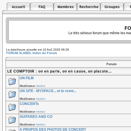
FO
Le très sérieux forum que même les ma
La date/heure actuelle est 10 Aoû 2026 09:29
FORUM 3LABEL Index du Forum
Forum
LE COMPTOIR : on en parle, on en cause, on placote...
UN FILM
Modérateur
modos
UN SITE - MYSPACE... et le reste...
Modérateur
modos
CONCERTs
Modérateur
modos
GUITARES AND CO
Modérateur
modos
A PROPOS DES PHOTOS DE CONCERT