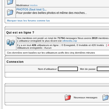
Modérateur
modos
PHOTOS (faut tout !)...
Pour poster des belles photos et même des moches...
Marquer tous les forums comme lus
Qui est en ligne ?
Nos membres ont posté un total de
71704
messages Nous avons
2819
membres e
L'utilisateur enregistré le plus récent est
s8media.vip
Il y a en tout
426
utilisateurs en ligne :: 0 Enregistré, 0 Invisible et 426 Invités [
A
Utilisateurs enregistrés : Aucun
Ces données sont basées sur les utilisateurs actifs des cinq dernières minutes
Connexion
Nom d'utilisateur:
Mot de passe:
Nouveaux messages