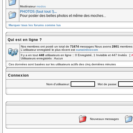
Modérateur
modos
PHOTOS (faut tout !)...
Pour poster des belles photos et même des moches...
Marquer tous les forums comme lus
Qui est en ligne ?
Nos membres ont posté un total de
71674
messages Nous avons
2801
membres e
L'utilisateur enregistré le plus récent est
sunwinlivecom
Il y a en tout
448
utilisateurs en ligne :: 0 Enregistré, 1 Invisible et 447 Invités [
A
Utilisateurs enregistrés : Aucun
Ces données sont basées sur les utilisateurs actifs des cinq dernières minutes
Connexion
Nom d'utilisateur:
Mot de passe:
Nouveaux messages